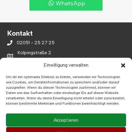
WhatsApp
Kontakt
02051 - 25 27 25
Kolpingstraße 2
42551 Velbert
Einwilligung verwalten
info@musikstudio-velbert.de
Musikstudio Velbert eine Email schreiben
Um dir ein optimales Erlebnis zu bieten, verwenden wir Technologien
Informationen
wie Cookies, um Geräteinformationen zu speichern und/oder darauf
zuzugreifen. Wenn du diesen Technologien zustimmst, können wir
Datenschutz
Daten wie das Surfverhalten oder eindeutige IDs auf dieser Website
Impressum
verarbeiten. Wenn du deine Einwilligung nicht erteilst oder zurückziehst,
können bestimmte Merkmale und Funktionen beeinträchtigt werden.
Akzeptieren
Musik berührt unsere Seele. Meine Lebensphilosophie ist es,